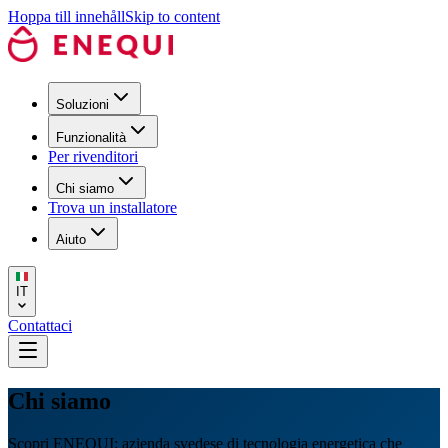
Hoppa till innehåll
Skip to content
Soluzioni
Funzionalità
Per rivenditori
Chi siamo
Trova un installatore
Aiuto
IT
Contattaci
Chi siamo
Scopri ENEQUI: azienda svedese di tecnologia energetica che