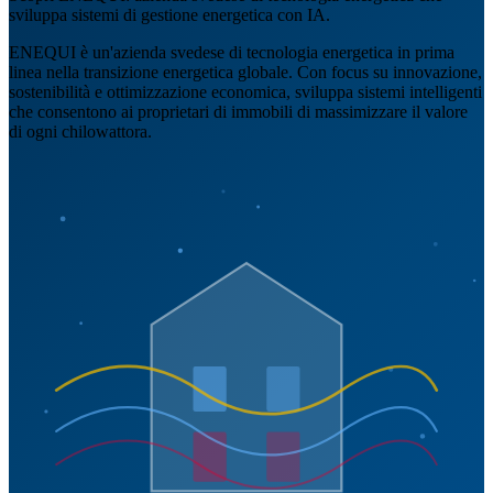
sviluppa sistemi di gestione energetica con IA.
ENEQUI è un'azienda svedese di tecnologia energetica in prima
linea nella transizione energetica globale. Con focus su innovazione,
sostenibilità e ottimizzazione economica, sviluppa sistemi intelligenti
che consentono ai proprietari di immobili di massimizzare il valore
di ogni chilowattora.