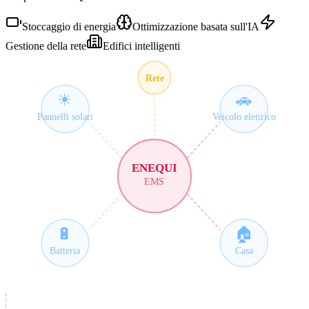
Stoccaggio di energia
Ottimizzazione basata sull'IA
Gestione della rete
Edifici intelligenti
Rete
☀
🚗
Pannelli solari
Veicolo elettrico
ENEQUI
EMS
🔋
🏠
Batteria
Casa