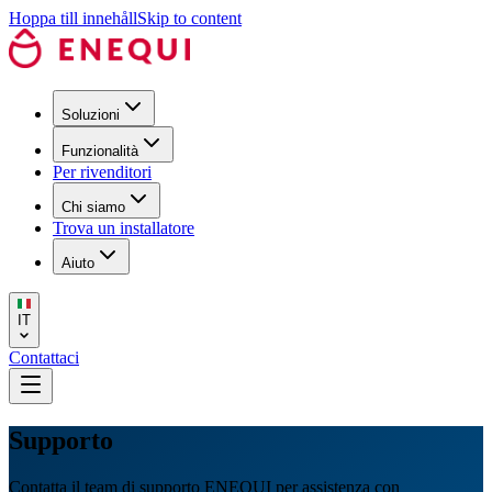
Hoppa till innehåll
Skip to content
Soluzioni
Funzionalità
Per rivenditori
Chi siamo
Trova un installatore
Aiuto
IT
Contattaci
Supporto
Contatta il team di supporto ENEQUI per assistenza con