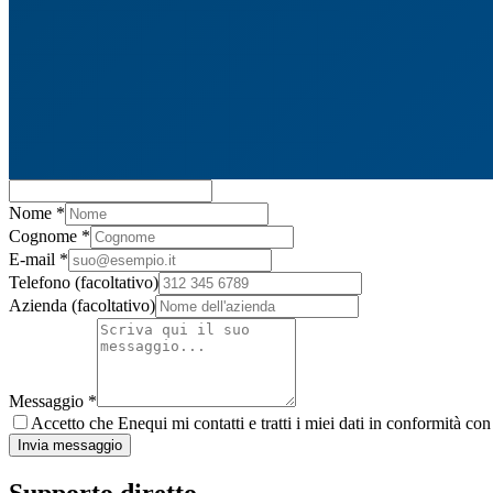
Nome
*
Cognome
*
E-mail
*
Telefono
(facoltativo)
Azienda
(facoltativo)
Messaggio
*
Accetto che Enequi mi contatti e tratti i miei dati in conformità con
Invia messaggio
Supporto diretto