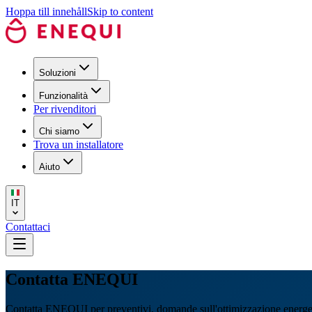
Hoppa till innehåll
Skip to content
Soluzioni
Funzionalità
Per rivenditori
Chi siamo
Trova un installatore
Aiuto
IT
Contattaci
Contatta ENEQUI
Contatta ENEQUI per preventivi, domande sull'ottimizzazione energeti