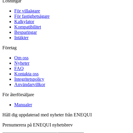
Lösningar
För villaägare
För fastighetsägare
Kalkylator
Kompatibilitet
Besparingar
Intäkter
Företag
Om oss
Nyheter
FAQ
Kontakta oss
Integritetspolicy
Användarvillkor
För återförsäljare
Manualer
Håll dig uppdaterad med nyheter från ENEQUI
Prenumerera på ENEQUI nyhetsbrev