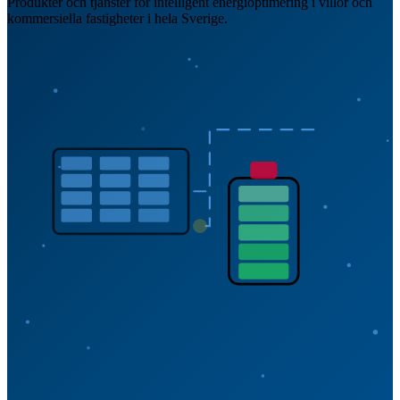
Produkter och tjänster för intelligent energioptimering i villor och
kommersiella fastigheter i hela Sverige.