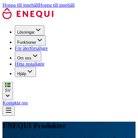
Hoppa till innehåll
Hoppa till innehåll
Lösningar
Funktioner
För återförsäljare
Om oss
Hitta installatör
Hjälp
SV
Kontakta oss
ENEQUI Produkter