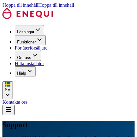
Hoppa till innehåll
Hoppa till innehåll
Lösningar
Funktioner
För återförsäljare
Om oss
Hitta installatör
Hjälp
SV
Kontakta oss
Support