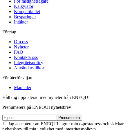
För fastighetsägare
Kalkylator
Kompatibilitet
Besparingar
Intäkter
Företag
Om oss
Nyheter
FAQ
Kontakta oss
Integritetspolicy
Användarvillkor
För återförsäljare
Manualer
Håll dig uppdaterad med nyheter från ENEQUI
Prenumerera på ENEQUI nyhetsbrev
Prenumerera
Jag accepterar att ENEQUI lagrar min e-postadress och skickar
nyhetsbrev till mig i enlighet med integritetspolicyn.