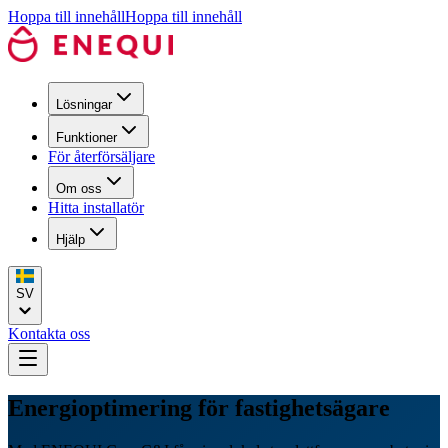
Hoppa till innehåll
Hoppa till innehåll
Lösningar
Funktioner
För återförsäljare
Om oss
Hitta installatör
Hjälp
SV
Kontakta oss
Energioptimering för fastighetsägare