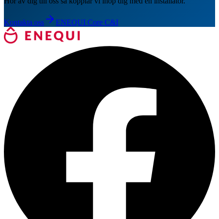
Hör av dig till oss så kopplar vi ihop dig med en installatör.
Kontakta oss
ENEQUI Core C&I