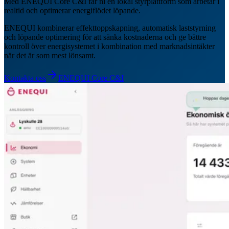
Med ENEQUI Core C&I får ni en lokal styrplattform som arbetar i
realtid och optimerar energiflödet löpande.
ENEQUI kombinerar effekttoppskapning, automatisk laststyrning
och löpande optimering för att sänka kostnaderna och ge bättre
kontroll över energisystemet i kombination med marknadsintäkter
när det är som mest lönsamt.
Kontakta oss
ENEQUI Core C&I