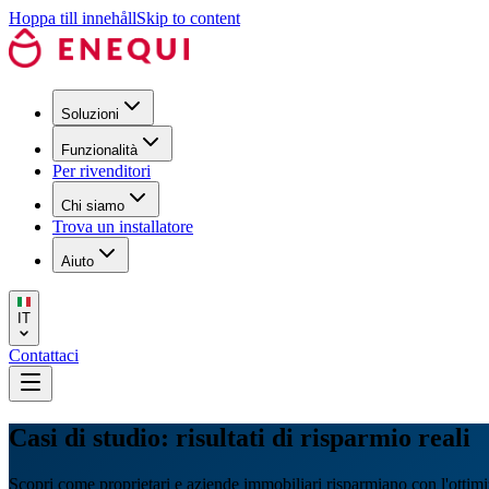
Hoppa till innehåll
Skip to content
Soluzioni
Funzionalità
Per rivenditori
Chi siamo
Trova un installatore
Aiuto
IT
Contattaci
Casi di studio: risultati di risparmio reali
Scopri come proprietari e aziende immobiliari risparmiano con l'ott