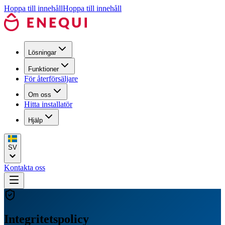
Hoppa till innehåll
Hoppa till innehåll
Lösningar
Funktioner
För återförsäljare
Om oss
Hitta installatör
Hjälp
SV
Kontakta oss
Integritetspolicy