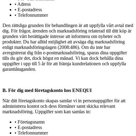
• Adress
• E-postadress
• Telefonnummer
Den rättsliga grunden för behandlingen är att uppfylla vårt avtal med
dig. För frågor, ärenden och marknadsföring relaterad till ditt köp är
grunden vårt berättigade intresse att informera om nyheter och
produkter. Du har alltid möjlighet att avsäga dig marknadsföring
enligt marknadsföringslagen (2008:486). Om du inte har
avregistrerat dig från e-postmarknadsföring, sparas dina uppgifter
tills du gör det, dock högst en månad. Vi kan dock behålla dina
uppgifter i upp till 5 år för att främja kundrelationen och uppfylla
garantiåtaganden.
B. För dig med företagskonto hos ENEQUI
När ditt företagskonto skapas samlar vi in personuppgifter för att
administrera kontot och dess förmåner samt skicka relevant
marknadsföring. Uppgifter som kan samlas in:
• Företagsnamn
• E-postadress
• Telefonnummer