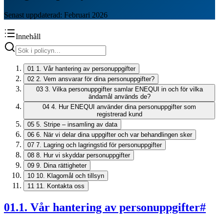
Senast uppdaterad: Februari 2026
Innehåll
01
1. Vår hantering av personuppgifter
02
2. Vem ansvarar för dina personuppgifter?
03
3. Vilka personuppgifter samlar ENEQUI in och för vilka
ändamål används de?
04
4. Hur ENEQUI använder dina personuppgifter som
registrerad kund
05
5. Stripe – insamling av data
06
6. När vi delar dina uppgifter och var behandlingen sker
07
7. Lagring och lagringstid för personuppgifter
08
8. Hur vi skyddar personuppgifter
09
9. Dina rättigheter
10
10. Klagomål och tillsyn
11
11. Kontakta oss
01
.
1. Vår hantering av personuppgifter
#