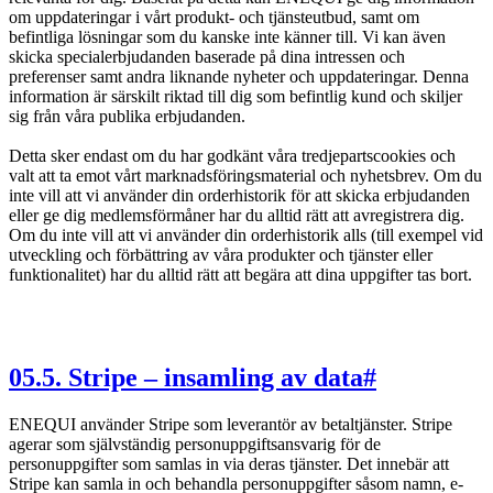
om uppdateringar i vårt produkt- och tjänsteutbud, samt om
befintliga lösningar som du kanske inte känner till. Vi kan även
skicka specialerbjudanden baserade på dina intressen och
preferenser samt andra liknande nyheter och uppdateringar. Denna
information är särskilt riktad till dig som befintlig kund och skiljer
sig från våra publika erbjudanden.
Detta sker endast om du har godkänt våra tredjepartscookies och
valt att ta emot vårt marknadsföringsmaterial och nyhetsbrev. Om du
inte vill att vi använder din orderhistorik för att skicka erbjudanden
eller ge dig medlemsförmåner har du alltid rätt att avregistrera dig.
Om du inte vill att vi använder din orderhistorik alls (till exempel vid
utveckling och förbättring av våra produkter och tjänster eller
funktionalitet) har du alltid rätt att begära att dina uppgifter tas bort.
05
.
5. Stripe – insamling av data
#
ENEQUI använder Stripe som leverantör av betaltjänster. Stripe
agerar som självständig personuppgiftsansvarig för de
personuppgifter som samlas in via deras tjänster. Det innebär att
Stripe kan samla in och behandla personuppgifter såsom namn, e-