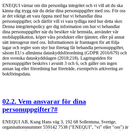
ENEQUI värnar om din personliga integritet och vi vill att du ska
känna dig trygg när du delar dina personuppgifter med oss. För oss
är det viktigt att vara öppna med hur vi behandlar dina
personuppgifter, och därför vill vi vara tydliga med hur detta sker.
Denna integritetspolicy ger dig information om hur vi behandlar
dina personuppgifter när du besöker vår hemsida, använder vår
mobilapplikation, köper våra produkter eller tjänster, eller på annat
sätt interagerar med oss. Informationen är framtagen för att följa
lagar och regler som styr hur företag får behandla personuppgifter,
såsom EU:s allmänna dataskyddsförordning (GDPR 2016/679) och
den svenska dataskyddslagen (2018:218). Lagringstiden för
personuppgifter beskrivs i avsnitt 3 och 6, och gäller om ingen
annan lag eller förordning har företräde, exempelvis arkivering av
bokföringsdata.
02
.
2. Vem ansvarar för dina
personuppgifter?
#
ENEQUI AB, Kung Hans väg 3, 192 68 Sollentuna, Sverige,
organisationsnummer 559142 7538 ("ENEQUI", "vi" eller "oss") är