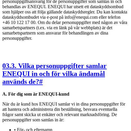
personuppgiftsansvarig för de personuppgifter som samlas in och
behandlas av ENEQUI. ENEQUI har utsett ett dataskyddsombud
som hjälper oss att följa gällande dataskyddsregler. Du kan kontakta
dataskyddsombudet via e-post på info@enequi.com eller telefon
+46 10 122 17 00. Om du delar personuppgifter med någon av våra
samarbetspartners (t.ex. via en länk på vår webbplats) är det
samarbetspartnern som ansvarar för behandlingen av dina
personuppgifter.
03
.
3. Vilka personuppgifter samlar
ENEQUI in och för vilka ändamål
används de?
#
A. För dig som är ENEQUI-kund
När du är kund hos ENEQUI samlar vi in dina personuppgifter för
att hantera och administrera din beställning, besvara eventuella
frågor samt skicka ut enkäter och relevant marknadsföring. De
personuppgifter som samlas in är:
• För- och efternamn