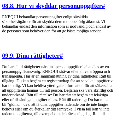
08
.
8. Hur vi skyddar personuppgifter
#
ENEQUI behandlar personuppgifter enligt särskilda
säkerhetsåtgärder för att skydda dem mot obehörig åtkomst. Vi
behandlar endast den information som är nödvändig och endast av
de personer som behöver den för att ge bästa möjliga service.
09
.
9. Dina rättigheter
#
Du har alltid rättigheter när dina personuppgifter behandlas av en
personuppgiftsansvarig. ENEQUI strävar efter att vara öppna och
transparenta. Här är en sammanfattning av dina rättigheter: Rätt till
tillgång: Du kan begära ett registerutdrag för att se vilka uppgifter vi
har om dig. Vi kan behöva ytterligare information för att säkerställa
att uppgifterna lämnas till rätt person. Begäran ska vara skriftlig och
undertecknad. Rätt till rättelse: Du har rätt att begära att felaktiga
eller ofullständiga uppgifter rättas. Rätt till radering: Du har rätt att
bli "glömd", dvs. att få dina uppgifter raderade om de inte längre
behövs eller om du återkallar ditt samtycke. I vissa fall kan vi inte
radera uppgifterna, till exempel om de krävs enligt lag. Rätt till