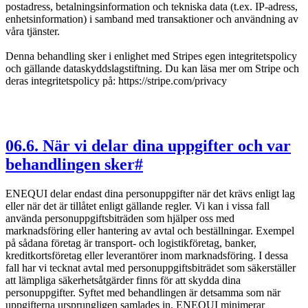
postadress, betalningsinformation och tekniska data (t.ex. IP-adress,
enhetsinformation) i samband med transaktioner och användning av
våra tjänster.
Denna behandling sker i enlighet med Stripes egen integritetspolicy
och gällande dataskyddslagstiftning. Du kan läsa mer om Stripe och
deras integritetspolicy på: https://stripe.com/privacy
06
.
6. När vi delar dina uppgifter och var
behandlingen sker
#
ENEQUI delar endast dina personuppgifter när det krävs enligt lag
eller när det är tillåtet enligt gällande regler. Vi kan i vissa fall
använda personuppgiftsbiträden som hjälper oss med
marknadsföring eller hantering av avtal och beställningar. Exempel
på sådana företag är transport- och logistikföretag, banker,
kreditkortsföretag eller leverantörer inom marknadsföring. I dessa
fall har vi tecknat avtal med personuppgiftsbiträdet som säkerställer
att lämpliga säkerhetsåtgärder finns för att skydda dina
personuppgifter. Syftet med behandlingen är detsamma som när
uppgifterna ursprungligen samlades in. ENEQUI minimerar