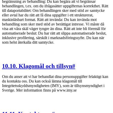
begränsning av behandling: Du kan begära att vi begränsar
behandlingen, t.ex. om du ifrågasätter uppgifternas korrekthet. Rätt
till dataportabilitet: Om behandlingen sker med stöd av samtycke
eller avtal har du rätt att få dina uppgifter i ett strukturerat,
maskinläsbart format. Rätt att invända: Du kan invända mot
behandling som sker med stöd av berättigat intresse. Vi måste då
visa att våra skäl väger tyngre än dina. Rätt att inte bli föremål för
automatiserade beslut: Du har rätt att slippa automatiserade beslut,
inklusive profilering, särskilt i marknadsföringssyfte. Du kan när
som helst återkalla ditt samtycke.
10
.
10. Klagomål och tillsyn
#
Om du anser att vi har behandlat dina personuppgifter felaktigt kan
du kontakta oss. Du kan också lämna klagomål till
Integritetsskyddsmyndigheten (IMY), som är tillsynsmyndighet i
Sverige. Mer information finns på www.imy.se