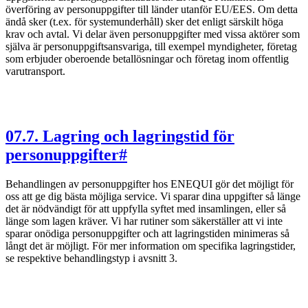
överföring av personuppgifter till länder utanför EU/EES. Om detta
ändå sker (t.ex. för systemunderhåll) sker det enligt särskilt höga
krav och avtal. Vi delar även personuppgifter med vissa aktörer som
själva är personuppgiftsansvariga, till exempel myndigheter, företag
som erbjuder oberoende betallösningar och företag inom offentlig
varutransport.
07
.
7. Lagring och lagringstid för
personuppgifter
#
Behandlingen av personuppgifter hos ENEQUI gör det möjligt för
oss att ge dig bästa möjliga service. Vi sparar dina uppgifter så länge
det är nödvändigt för att uppfylla syftet med insamlingen, eller så
länge som lagen kräver. Vi har rutiner som säkerställer att vi inte
sparar onödiga personuppgifter och att lagringstiden minimeras så
långt det är möjligt. För mer information om specifika lagringstider,
se respektive behandlingstyp i avsnitt 3.