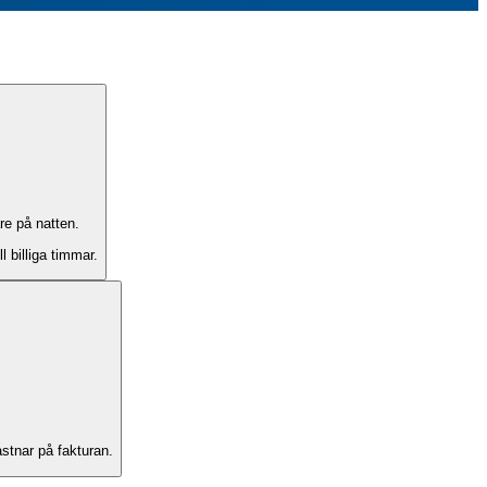
are på natten.
om flyttats från dyra till billiga timmar.
stnar på fakturan.