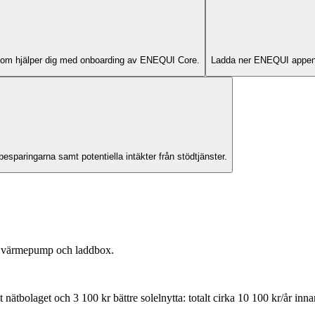
 som hjälper dig med onboarding av ENEQUI Core.
Ladda ner ENEQUI appen o
esparingarna samt potentiella intäkter från stödtjänster.
i, värmepump och laddbox.
nätbolaget och 3 100 kr bättre solelnytta: totalt cirka 10 100 kr/år innan 