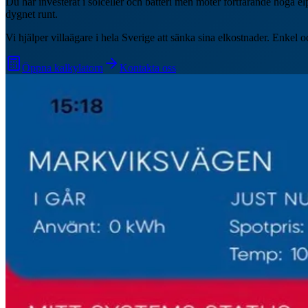
Du har investerat i solceller och batteri men möter fortfarande höga e
dygnet runt.
Vi hjälper villaägare i hela Sverige att sänka sina elkostnader. Enkel
Öppna kalkylatorn
Kontakta oss