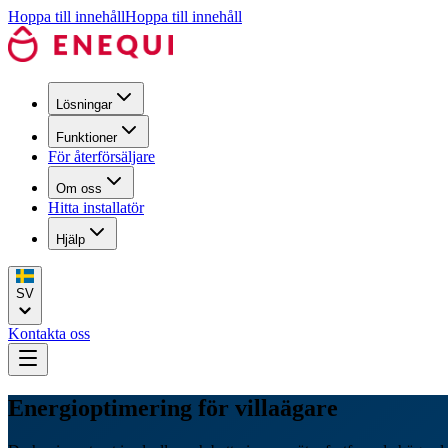
Hoppa till innehåll
Hoppa till innehåll
Lösningar
Funktioner
För återförsäljare
Om oss
Hitta installatör
Hjälp
SV
Kontakta oss
Energioptimering för villaägare