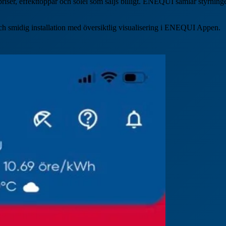
lpriser, effekttoppar och solel som säljs billigt. ENEQUI samlar styrni
 och smidig installation med översiktlig visualisering i ENEQUI Appen.