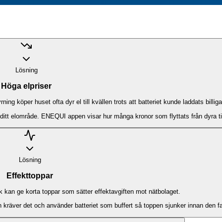
Lösning
Höga elpriser
g köper huset ofta dyr el till kvällen trots att batteriet kunde laddats billig
ENEQUI Core planerar laddning och urladdning mot publicerade timpriser i ditt elområde. ENEQUI appen visar hur många kronor s
Lösning
Effekttoppar
 kan ge korta toppar som sätter effektavgiften mot nätbolaget.
 kräver det och använder batteriet som buffert så toppen sjunker innan den fa