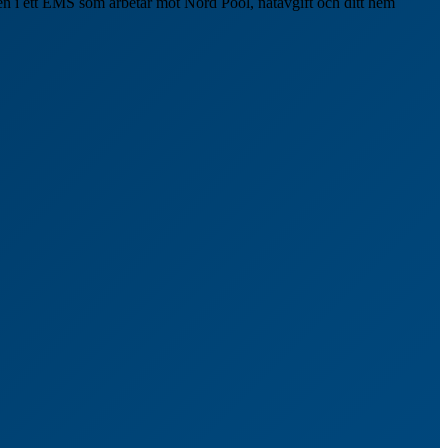
ngen i ett EMS som arbetar mot Nord Pool, nätavgift och ditt hem