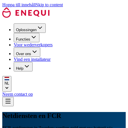
Hoppa till innehåll
Skip to content
Oplossingen
Functies
Voor wederverkopers
Over ons
Vind een installateur
Help
NL
Neem contact op
Netdiensten en FCR
FCR-netdiensten in Zweden: verdien geld met uw batterij via