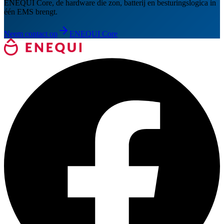
ENEQUI Core, de hardware die zon, batterij en besturingslogica in
één EMS brengt.
Neem contact op
ENEQUI Core