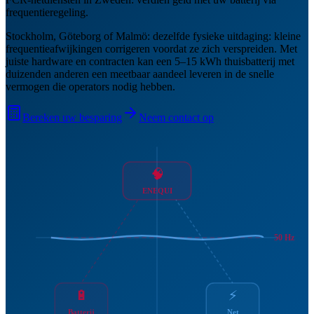
frequentieregeling.
Stockholm, Göteborg of Malmö: dezelfde fysieke uitdaging: kleine
frequentieafwijkingen corrigeren voordat ze zich verspreiden. Met
juiste hardware en contracten kan een 5–15 kWh thuisbatterij met
duizenden anderen een meetbaar aandeel leveren in de snelle
vermogen die operators nodig hebben.
Bereken uw besparing
Neem contact op
🧠
ENEQUI
50 Hz
🔋
⚡
Batterij
Net