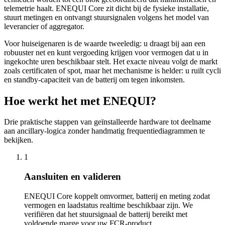
telemetrie haalt. ENEQUI Core zit dicht bij de fysieke installatie,
stuurt metingen en ontvangt stuursignalen volgens het model van
leverancier of aggregator.
Voor huiseigenaren is de waarde tweeledig: u draagt bij aan een
robuuster net en kunt vergoeding krijgen voor vermogen dat u in
ingekochte uren beschikbaar stelt. Het exacte niveau volgt de markt
zoals certificaten of spot, maar het mechanisme is helder: u ruilt cycli
en standby-capaciteit van de batterij om tegen inkomsten.
Hoe werkt het met ENEQUI?
Drie praktische stappen van geïnstalleerde hardware tot deelname
aan ancillary-logica zonder handmatig frequentiediagrammen te
bekijken.
1
Aansluiten en valideren
ENEQUI Core koppelt omvormer, batterij en meting zodat
vermogen en laadstatus realtime beschikbaar zijn. We
verifiëren dat het stuursignaal de batterij bereikt met
voldoende marge voor uw FCR-product.