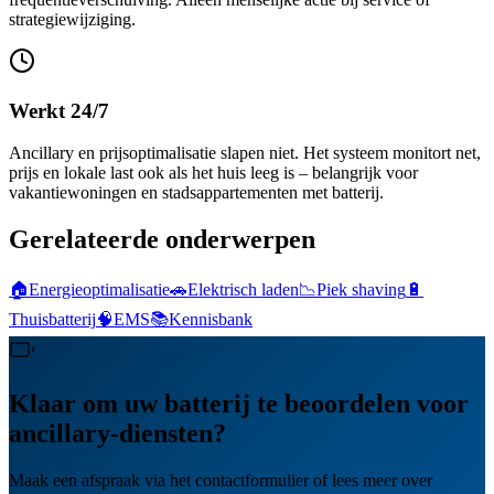
strategiewijziging.
Werkt 24/7
Ancillary en prijsoptimalisatie slapen niet. Het systeem monitort net,
prijs en lokale last ook als het huis leeg is – belangrijk voor
vakantiewoningen en stadsappartementen met batterij.
Gerelateerde onderwerpen
🏠
Energieoptimalisatie
🚗
Elektrisch laden
📉
Piek shaving
🔋
Thuisbatterij
🧠
EMS
📚
Kennisbank
Klaar om uw batterij te beoordelen voor
ancillary-diensten?
Maak een afspraak via het contactformulier of lees meer over