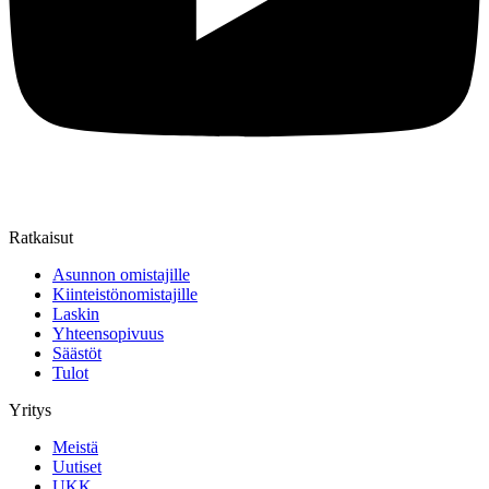
Ratkaisut
Asunnon omistajille
Kiinteistönomistajille
Laskin
Yhteensopivuus
Säästöt
Tulot
Yritys
Meistä
Uutiset
UKK