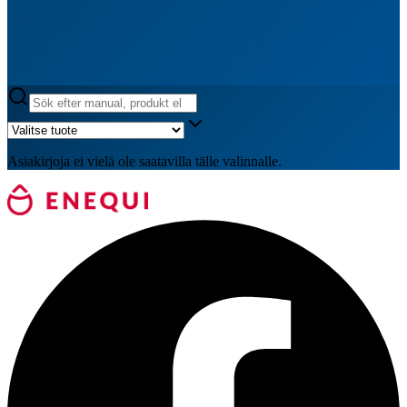
Asiakirjoja ei vielä ole saatavilla tälle valinnalle.