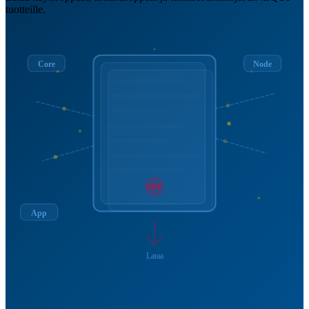
tuotteille.
Core
Node
PDF
App
Lataa