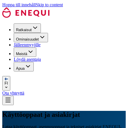
Hoppa till innehåll
Skip to content
Ratkaisut
Ominaisuudet
Jälleenmyyjille
Meistä
Löydä asentaja
Apua
FI
Ota yhteyttä
Käyttöoppaat ja asiakirjat
Lataa käyttöoppaat, asennusoppaat ja tekniset asiakirjat ENEQUI-