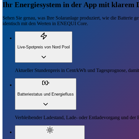
Ihr Energiesystem in der App mit klarem 
Sehen Sie genau, was Ihre Solaranlage produziert, wie die Batterie g
identisch mit den Werten in ENEQUI Core.
Live-Spotpreis von Nord Pool
Aktueller Stundenpreis in Cent/kWh und Tagesprognose, damit
Batteriestatus und Energiefluss
Verbleibender Ladestand, Lade- oder Entladevorgang und der En