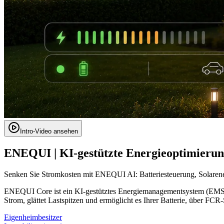
Intro-Video ansehen
ENEQUI | KI-gestützte Energieoptimierun
Senken Sie Stromkosten mit ENEQUI AI: Batteriesteuerung, Solaren
ENEQUI Core ist ein KI-gestütztes Energiemanagementsystem (EMS) fü
Strom, glättet Lastspitzen und ermöglicht es Ihrer Batterie, über FC
Eigenheimbesitzer