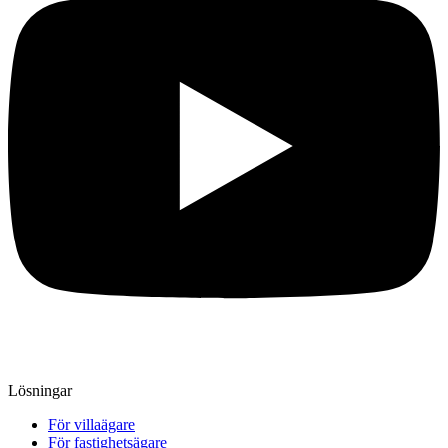
Lösningar
För villaägare
För fastighetsägare