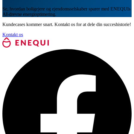
Se, hvordan boligejere og ejendomsselskaber sparer med ENEQUIs
AI-drevne energioptimering.
Kundecases kommer snart. Kontakt os for at dele din succeshistorie!
Kontakt os