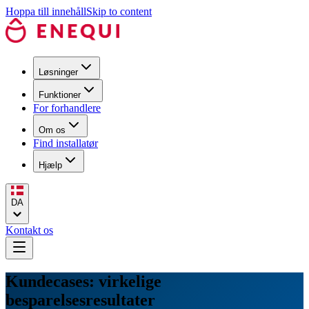
Hoppa till innehåll
Skip to content
Løsninger
Funktioner
For forhandlere
Om os
Find installatør
Hjælp
DA
Kontakt os
Kundecases: virkelige
besparelsesresultater